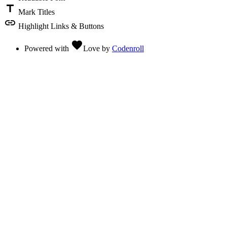
title
Mark Titles
link
Highlight Links & Buttons
favorite
Powered with
Love
by
Codenroll