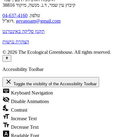
קיבוץ עין שמר, ד.נ. מנשה, מיקוד 38816
04-637-4160
טלפון.
דוא”ל.
gevanoam@gmail.com
תקנון סליקה באינטרנט
הצהרת נגישות
© 2026 The Ecological Greenhouse. All rights reserved.
Accessibility Toolbar
close
Toggle the visibility of the Accessibility Toolbar
keyboard
Keyboard Navigation
visibility_off
Disable Animations
nights_stay
Contrast
format_size
Increase Text
text_fields
Decrease Text
font_download
Readable Font