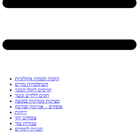
הקמת חממות אקולוגיות
השתלמויות מורים
קורסים לקהל הבוגר
חוגים לילדים ונוער
מצוינות ומנהיגות במנשה
אופקים – אגרוטק ופודטק
ירוקות
צומחים יחד
עבודות גמר
תכניות לימודים