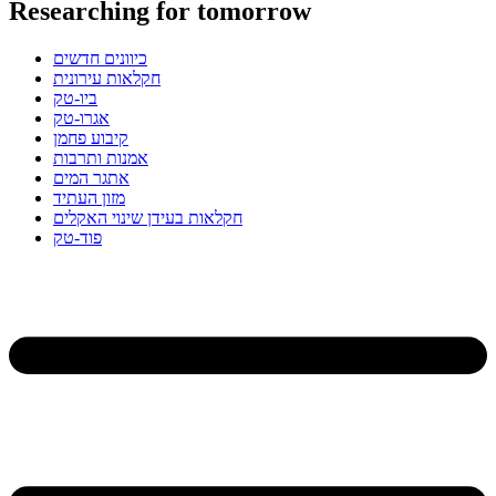
Researching for tomorrow
כיוונים חדשים
חקלאות עירונית
ביו-טק
אגרו-טק
קיבוע פחמן
אמנות ותרבות
אתגר המים
מזון העתיד
חקלאות בעידן שינוי האקלים
פוד-טק