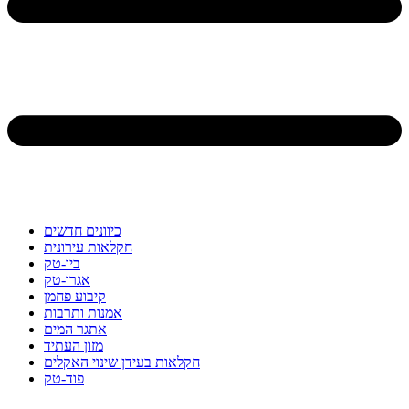
כיוונים חדשים
חקלאות עירונית
ביו-טק
אגרו-טק
קיבוע פחמן
אמנות ותרבות
אתגר המים
מזון העתיד
חקלאות בעידן שינוי האקלים
פוד-טק