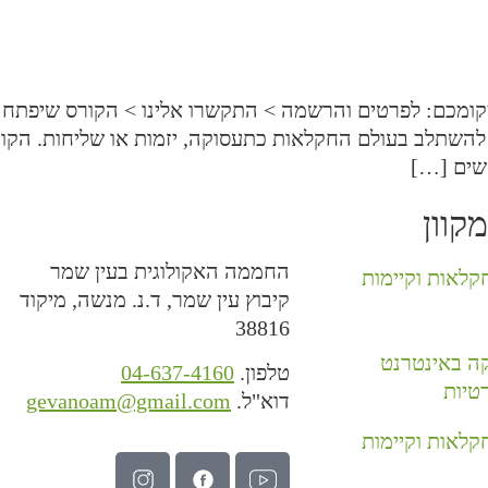
מקומכם: לפרטים והרשמה > התקשרו אלינו > הקורס שיפתח 
 להשתלב בעולם החקלאות כתעסוקה, יזמות או שליחות. הקו
שים […]
קוון
החממה האקולוגית בעין שמר
קלאות וקיימות
קיבוץ עין שמר, ד.נ. מנשה, מיקוד
38816
קה באינטרנט
טלפון.
04-637-4160
טיות
דוא"ל.
gevanoam@gmail.com
קלאות וקיימות