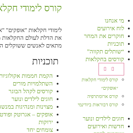
קורס לימודי חקל
מי אנחנו
לוח אירועים
לימודי חקלאות "אופקים" "
חוקרים את המחר
את הדלת לעולם החקלאות מח
תוכניות
מתאים לאנשים ששוקלים הסב
“שותלים תקווה”
קורסים בחקלאות
תוכניות
הקמת חממות אקולוגיות
קורס לימודי חקלאות
השתלמויות מורים
״אופקים״
קורסים לקהל הבוגר
קורס ארומתרפיה
חוגים לילדים ונוער
קורס דבוראות ביודינמי
מצוינות ומנהיגות במנשה
אופקים – אגרוטק ופודט
חוגים לילדים ונוער
ירוקות
חדשות ואירועים
צומחים יחד