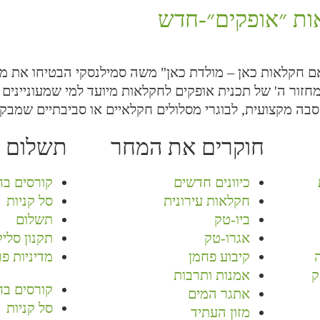
אות ״אופקים״-חדש
אם חקלאות כאן – מולדת כאן" משה סמילנסקי הבטיחו את 
זור ה' של תכנית אופקים לחקלאות מיועד למי שמעוניינים
ה מקצועית, לבוגרי מסלולים חקלאיים או סביבתיים שמבק
חוקרים את המחר
תשלום מ
כיוונים חדשים
קורסים בח
חקלאות עירונית
סל קניות
ביו-טק
תשלום
אגרו-טק
תקנון סלי
קיבוע פחמן
מדיניות פר
ק
אמנות ותרבות
קורסים בח
אתגר המים
סל קניות
מזון העתיד