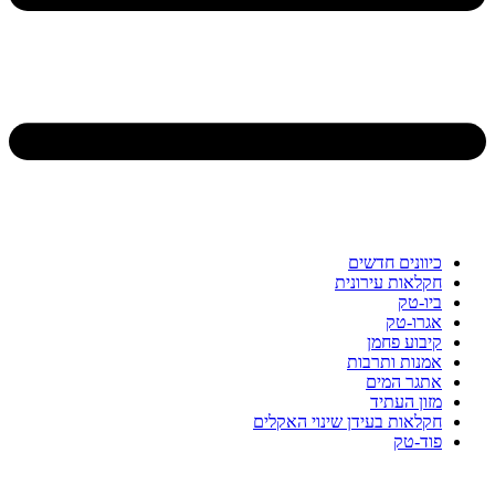
כיוונים חדשים
חקלאות עירונית
ביו-טק
אגרו-טק
קיבוע פחמן
אמנות ותרבות
אתגר המים
מזון העתיד
חקלאות בעידן שינוי האקלים
פוד-טק