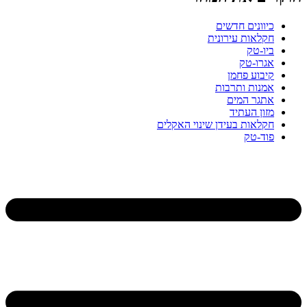
כיוונים חדשים
חקלאות עירונית
ביו-טק
אגרו-טק
קיבוע פחמן
אמנות ותרבות
אתגר המים
מזון העתיד
חקלאות בעידן שינוי האקלים
פוד-טק