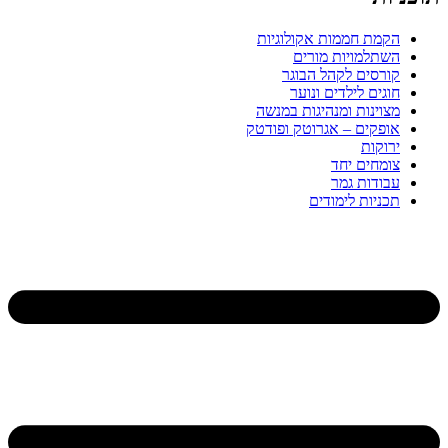
הקמת חממות אקולוגיות
השתלמויות מורים
קורסים לקהל הבוגר
חוגים לילדים ונוער
מצוינות ומנהיגות במנשה
אופקים – אגרוטק ופודטק
ירוקות
צומחים יחד
עבודות גמר
תכניות לימודים