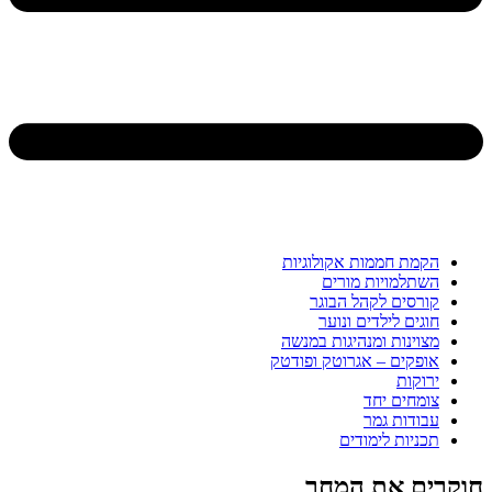
הקמת חממות אקולוגיות
השתלמויות מורים
קורסים לקהל הבוגר
חוגים לילדים ונוער
מצוינות ומנהיגות במנשה
אופקים – אגרוטק ופודטק
ירוקות
צומחים יחד
עבודות גמר
תכניות לימודים
חוקרים את המחר