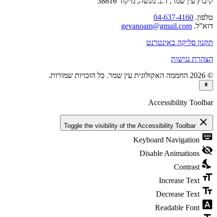
קיבוץ עין שמר, ד.נ. מנשה, מיקוד 38816
טלפון.
04-637-4160
דוא”ל.
gevanoam@gmail.com
תקנון סליקה באינטרנט
הצהרת נגישות
© 2026 החממה האקולוגית עין שמר. כל הזכויות שמורות.
Accessibility Toolbar
close
Toggle the visibility of the Accessibility Toolbar
keyboard
Keyboard Navigation
visibility_off
Disable Animations
nights_stay
Contrast
format_size
Increase Text
text_fields
Decrease Text
font_download
Readable Font