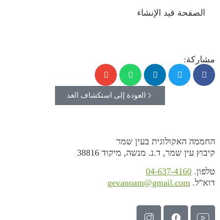
الصفحة قيد الإنشاء
مشاركة:
العودة إلى استكشاف الغد
החממה האקולוגית בעין שמר
קיבוץ עין שמר, ד.נ. מנשה, מיקוד 38816
טלפון.
04-637-4160
דוא”ל.
gevanoam@gmail.com